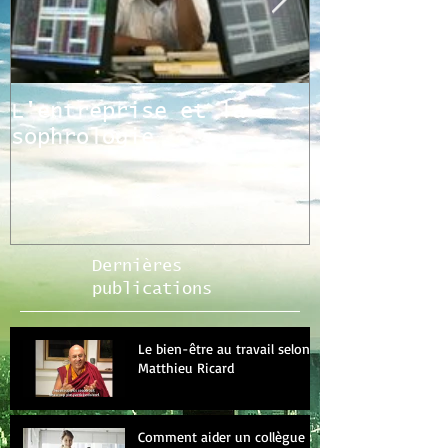
L'entreprise et la
Les mécani
sophrologie
stress au 
Dernières
publications
Le bien-être au travail selon
Matthieu Ricard
Comment aider un collègue