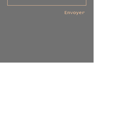
Envoyer
Tel:
09 54 38 16 90
Qualité Vie Travail, un service de la
société Ace Solution 34 rue de la Voûte
75012 Paris