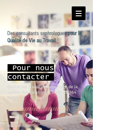
Des
consultants sophrologues
pour la
Qualité de Vie au Travail
Pour nous
contacter
Qualité Vie Travail est un service de la
société Ace Solution
(RCS
481 302 164
Paris).
\\\\\\\\\\\\\\\\\\\\\\\\\\\\\\\\\\\\
Ace Solution